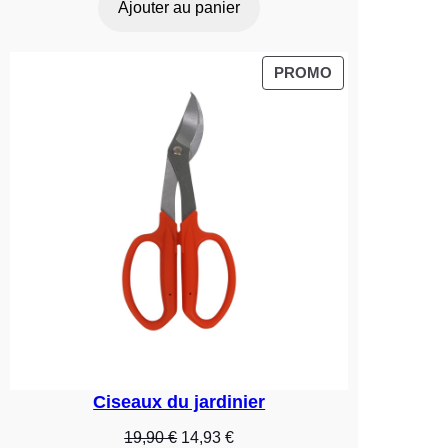
Ajouter au panier
initial
actuel
était :
est :
49,90 €.
39,92 €.
PRODUIT
PROMO
EN
PROMOTION
Ciseaux du jardinier
Le
Le
19,90
€
14,93
€