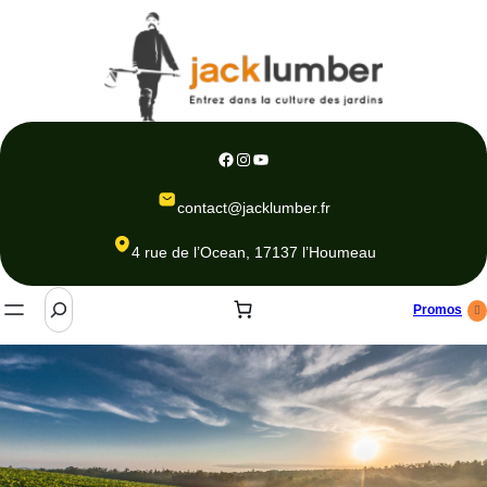
Aller
au
contenu
Facebook
Instagram
YouTube
contact@jacklumber.fr
4 rue de l’Ocean, 17137 l’Houmeau
S
Promos
e
a
r
c
h