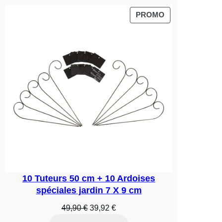
était :
est :
39,90 €.
31,92 €.
PRODUIT
PROMO
EN
PROMOTION
10 Tuteurs 50 cm + 10 Ardoises
spéciales jardin 7 X 9 cm
Le
Le
49,90
€
39,92
€
prix
prix