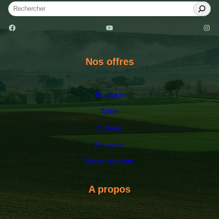
S
e
Facebook
YouTube
Instagram
a
r
c
Nos offres
h
Boutique
Tailler
Cultiver
Entretenir
Notre sélection
A propos