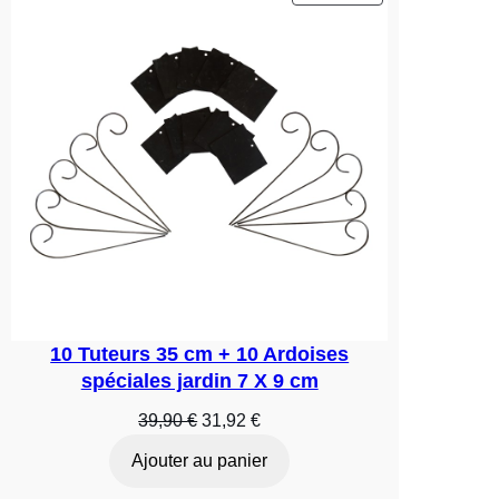
EN
PROMOTION
10 Tuteurs 35 cm + 10 Ardoises
spéciales jardin 7 X 9 cm
Le
Le
39,90
€
31,92
€
prix
prix
Ajouter au panier
initial
actuel