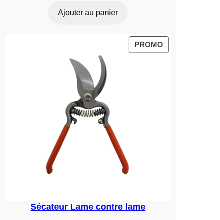
prix
prix
Ajouter au panier
initial
actuel
était :
est :
19,90 €.
14,93 €.
PRODUIT
PROMO
EN
PROMOTION
Sécateur Lame contre lame