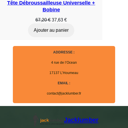
Tête Débroussailleuse Universelle +
Bobine
Le
Le
67,20
€
37,63
€
prix
prix
Ajouter au panier
initial
actuel
était :
est :
67,20 €.
37,63 €.
ADDRESSE :
4 rue de l’Ocean
17137 L’Houmeau
EMAIL :
contact@jacklumber.fr
Jacklumber